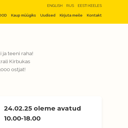
ENGLISH
RUS
EESTI KEELES
OOD
Kaup müügiks
Uudised
Kirjuta meile
Kontakt
ja teeni raha!
rali Kirbukas
000 ostjat!
24.02.25 oleme avatud
10.00-18.00