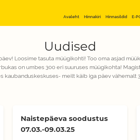
Avaleht
Hinnakiri
Hinnasildid
E-P
Uudised
päev! Loosime tasuta müügikohti! Too oma asjad müüki 
irbukas on umbes 300 eri suuruses müügikohta! Magist
s kaubanduskeskuses- meilt käib iga päev vähemalt 3
Naistepäeva soodustus
07.03.-09.03.25