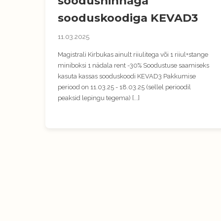
soodushinnaga
sooduskoodiga KEVAD3
11.03.2025
Magistrali Kirbukas ainult riiulitega või 1 riiul+stange
miniboksi 1 nädala rent -30% Soodustuse saamiseks
kasuta kassas sooduskoodi KEVAD3 Pakkumise
periood on 11.03.25 - 18.03.25 (sellel perioodil
peaksid lepingu tegema) [...]