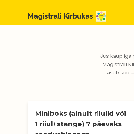
Magistrali Kirbukas
Uus kaup iga 
Magistrali K
asub suure
Miniboks (ainult riiulid või
1 riiul+stange) 7 päevaks