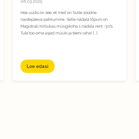
06.03.2025
Hea uudis on see, et meil on Sulle soodne
naistepäeva pakkumine. Selle nädala lõpuni on
Magistrali Kirbukas müügikoha 1 nädala rent -30%
Tule too oma asjad müüki ja teeni raha! [...]
Loe edasi