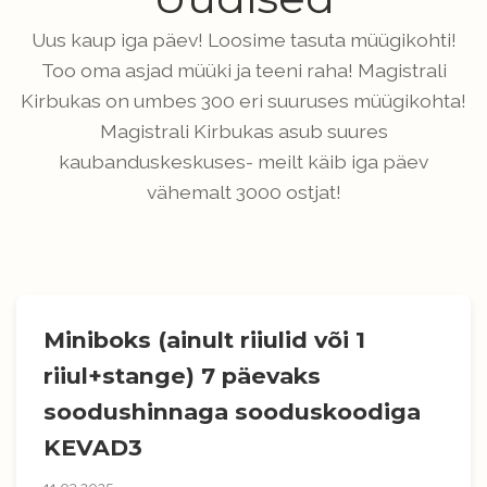
Uus kaup iga päev! Loosime tasuta müügikohti!
Too oma asjad müüki ja teeni raha! Magistrali
Kirbukas on umbes 300 eri suuruses müügikohta!
Magistrali Kirbukas asub suures
kaubanduskeskuses- meilt käib iga päev
vähemalt 3000 ostjat!
Miniboks (ainult riiulid või 1
riiul+stange) 7 päevaks
soodushinnaga sooduskoodiga
KEVAD3