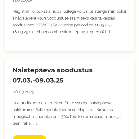
11.03.2025
Magistrali Kirbukas ainult riiulitega või 1 riiul+stange miniboksi
1 nädala rent -30% Soodustuse saamiseks kasuta kassas
sooduskoodi KEVAD3 Pakkumise periood on 11.03.25 -
18.03.25 (sellel perioodil peaksid lepingu tegema) [...]
Naistepäeva soodustus
07.03.-09.03.25
06.03.2025
Hea uudis on see, et meil on Sulle soodne naistepäeva
pakkumine. Selle nädala lõpuni on Magistrali Kirbukas
müügikoha 1 nädala rent -30% Tule too oma asjad müüki ja
teeni raha! [...]