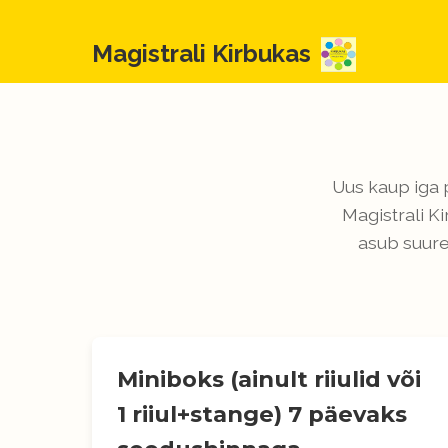
Magistrali Kirbukas
Uus kaup iga 
Magistrali K
asub suure
Miniboks (ainult riiulid või
1 riiul+stange) 7 päevaks