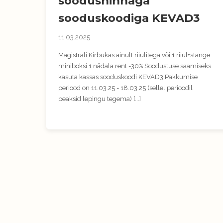
soodushinnaga
sooduskoodiga KEVAD3
11.03.2025
Magistrali Kirbukas ainult riiulitega või 1 riiul+stange
miniboksi 1 nädala rent -30% Soodustuse saamiseks
kasuta kassas sooduskoodi KEVAD3 Pakkumise
periood on 11.03.25 - 18.03.25 (sellel perioodil
peaksid lepingu tegema) [...]