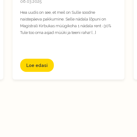
06.03.2025
Hea uudis on see, et meil on Sulle soodne
naistepäeva pakkumine. Selle nädala lõpuni on
Magistrali Kirbukas müügikoha 1 nädala rent -30%
Tule too oma asjad müüki ja teeni raha! [...]
Loe edasi