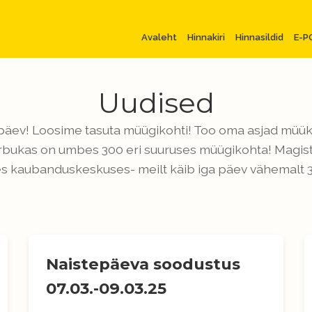
Avaleht
Hinnakiri
Hinnasildid
E-P
Uudised
päev! Loosime tasuta müügikohti! Too oma asjad müüki 
irbukas on umbes 300 eri suuruses müügikohta! Magist
s kaubanduskeskuses- meilt käib iga päev vähemalt 3
Naistepäeva soodustus
07.03.-09.03.25