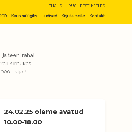
ENGLISH
RUS
EESTI KEELES
OOD
Kaup müügiks
Uudised
Kirjuta meile
Kontakt
ja teeni raha!
rali Kirbukas
000 ostjat!
24.02.25 oleme avatud
10.00-18.00