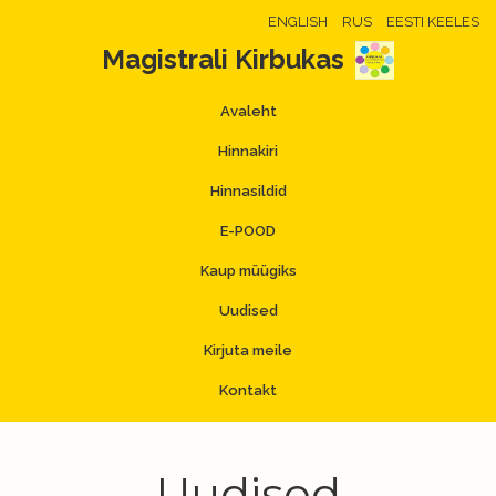
ENGLISH
RUS
EESTI KEELES
Magistrali Kirbukas
Avaleht
Hinnakiri
Hinnasildid
E-POOD
Kaup müügiks
Uudised
Kirjuta meile
Kontakt
Uudised