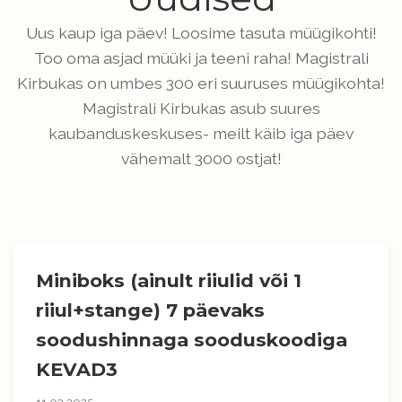
Uus kaup iga päev! Loosime tasuta müügikohti!
Too oma asjad müüki ja teeni raha! Magistrali
Kirbukas on umbes 300 eri suuruses müügikohta!
Magistrali Kirbukas asub suures
kaubanduskeskuses- meilt käib iga päev
vähemalt 3000 ostjat!
Miniboks (ainult riiulid või 1
riiul+stange) 7 päevaks
soodushinnaga sooduskoodiga
KEVAD3