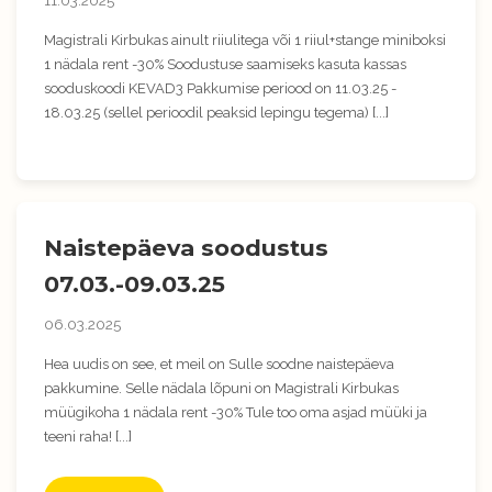
11.03.2025
Magistrali Kirbukas ainult riiulitega või 1 riiul+stange miniboksi
1 nädala rent -30% Soodustuse saamiseks kasuta kassas
sooduskoodi KEVAD3 Pakkumise periood on 11.03.25 -
18.03.25 (sellel perioodil peaksid lepingu tegema) [...]
Naistepäeva soodustus
07.03.-09.03.25
06.03.2025
Hea uudis on see, et meil on Sulle soodne naistepäeva
pakkumine. Selle nädala lõpuni on Magistrali Kirbukas
müügikoha 1 nädala rent -30% Tule too oma asjad müüki ja
teeni raha! [...]