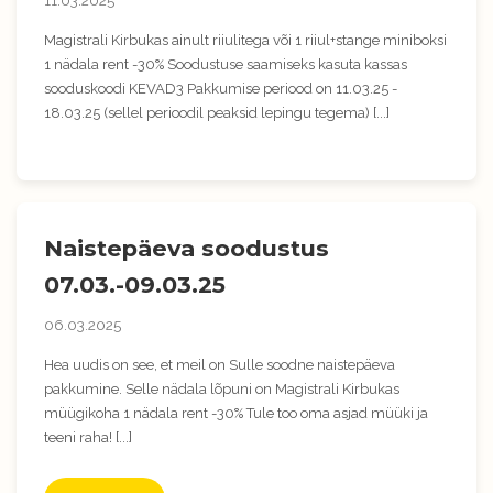
11.03.2025
Magistrali Kirbukas ainult riiulitega või 1 riiul+stange miniboksi
1 nädala rent -30% Soodustuse saamiseks kasuta kassas
sooduskoodi KEVAD3 Pakkumise periood on 11.03.25 -
18.03.25 (sellel perioodil peaksid lepingu tegema) [...]
Naistepäeva soodustus
07.03.-09.03.25
06.03.2025
Hea uudis on see, et meil on Sulle soodne naistepäeva
pakkumine. Selle nädala lõpuni on Magistrali Kirbukas
müügikoha 1 nädala rent -30% Tule too oma asjad müüki ja
teeni raha! [...]