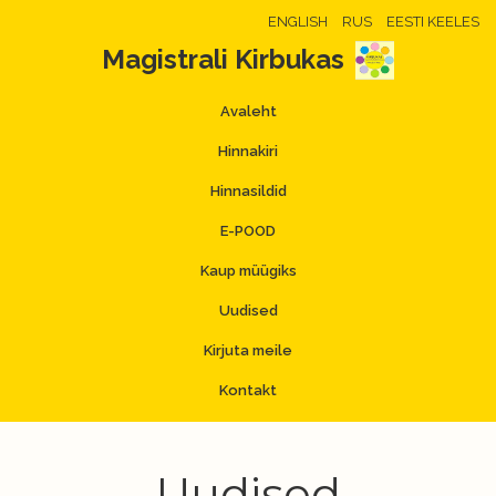
ENGLISH
RUS
EESTI KEELES
Magistrali Kirbukas
Avaleht
Hinnakiri
Hinnasildid
E-POOD
Kaup müügiks
Uudised
Kirjuta meile
Kontakt
Uudised