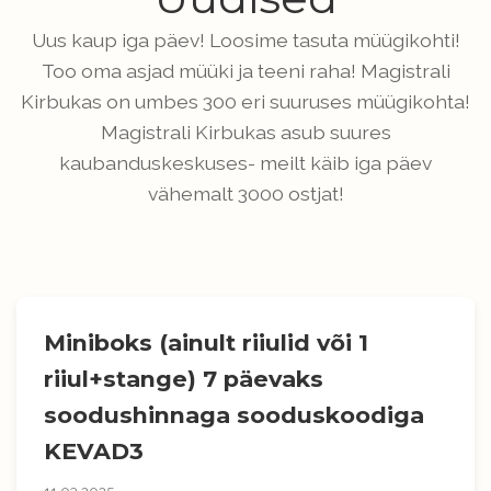
Uus kaup iga päev! Loosime tasuta müügikohti!
Too oma asjad müüki ja teeni raha! Magistrali
Kirbukas on umbes 300 eri suuruses müügikohta!
Magistrali Kirbukas asub suures
kaubanduskeskuses- meilt käib iga päev
vähemalt 3000 ostjat!
Miniboks (ainult riiulid või 1
riiul+stange) 7 päevaks
soodushinnaga sooduskoodiga
KEVAD3